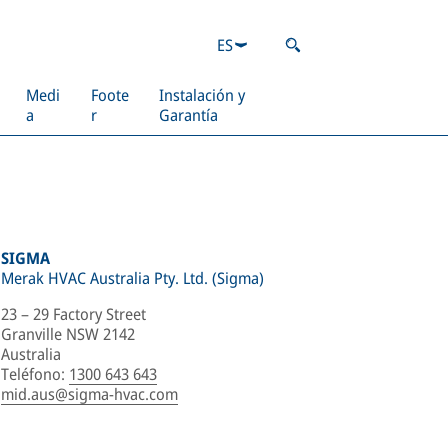
ES
Medi
Foote
Instalación y
a
r
Garantía
SIGMA
Merak HVAC Australia Pty. Ltd. (Sigma)
23 – 29 Factory Street
Granville NSW 2142
Australia
Teléfono
:
1300 643 643
mid.aus@sigma-hvac.com